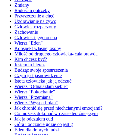
Zmiany
Radość a potrzeby
Przyrzeczenie a chęć
Uzdrawianie na żywo
Człowiek rozpaczony
Zachowanie
Człowiek i jego ocena
Wiersz "Eden"
Konspekt własnej osoby
Miłość od drugiego człowieka- cała prawda
Kim chcesz być?
Jestem tu i teraz
Budząc swoje spostrzeżenia
Czym jest jasnowidzenie
Istota człowieka jak ją odczuć
Wiersz "Odnalazłam siebie"
Wiersz "Pokochanie"
Wiersz "Przemiana"
Wiersz "Wyspa Polan"
Jak chronić się przed niechcianymi emocjami?
Co możesz dokonać w czasie teraźniejszym
Jak ja odczułem cud
Góra i odczucie gdzie co jest :)
Eden dla dobrych ludzi