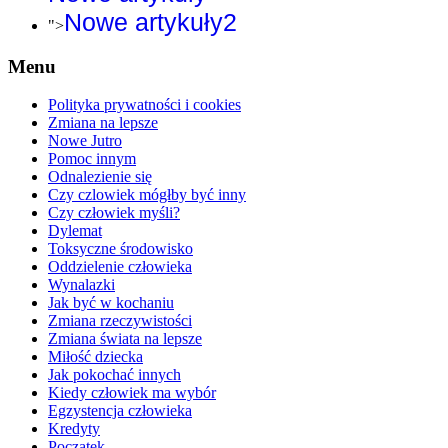
Nowe artykuły2
">
Menu
Polityka prywatności i cookies
Zmiana na lepsze
Nowe Jutro
Pomoc innym
Odnalezienie się
Czy czlowiek mógłby być inny
Czy człowiek myśli?
Dylemat
Toksyczne środowisko
Oddzielenie człowieka
Wynalazki
Jak być w kochaniu
Zmiana rzeczywistości
Zmiana świata na lepsze
Miłość dziecka
Jak pokochać innych
Kiedy człowiek ma wybór
Egzystencja człowieka
Kredyty
Początek