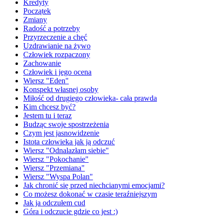
Kredyty
Początek
Zmiany
Radość a potrzeby
Przyrzeczenie a chęć
Uzdrawianie na żywo
Człowiek rozpaczony
Zachowanie
Człowiek i jego ocena
Wiersz "Eden"
Konspekt własnej osoby
Miłość od drugiego człowieka- cała prawda
Kim chcesz być?
Jestem tu i teraz
Budząc swoje spostrzeżenia
Czym jest jasnowidzenie
Istota człowieka jak ją odczuć
Wiersz "Odnalazłam siebie"
Wiersz "Pokochanie"
Wiersz "Przemiana"
Wiersz "Wyspa Polan"
Jak chronić się przed niechcianymi emocjami?
Co możesz dokonać w czasie teraźniejszym
Jak ja odczułem cud
Góra i odczucie gdzie co jest :)