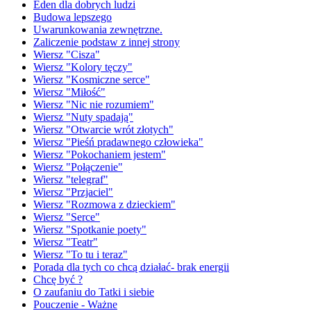
Eden dla dobrych ludzi
Budowa lepszego
Uwarunkowania zewnętrzne.
Zaliczenie podstaw z innej strony
Wiersz "Cisza"
Wiersz "Kolory tęczy"
Wiersz "Kosmiczne serce"
Wiersz "Miłość"
Wiersz "Nic nie rozumiem"
Wiersz "Nuty spadają"
Wiersz "Otwarcie wrót złotych"
Wiersz "Pieśń pradawnego człowieka"
Wiersz "Pokochaniem jestem"
Wiersz "Połączenie"
Wiersz "telegraf"
Wiersz "Przjaciel"
Wiersz "Rozmowa z dzieckiem"
Wiersz "Serce"
Wiersz "Spotkanie poety"
Wiersz "Teatr"
Wiersz "To tu i teraz"
Porada dla tych co chcą działać- brak energii
Chcę być ?
O zaufaniu do Tatki i siebie
Pouczenie - Ważne