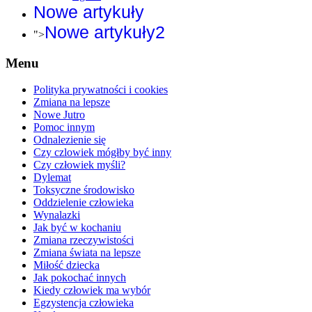
Nowe artykuły
Nowe artykuły2
">
Menu
Polityka prywatności i cookies
Zmiana na lepsze
Nowe Jutro
Pomoc innym
Odnalezienie się
Czy czlowiek mógłby być inny
Czy człowiek myśli?
Dylemat
Toksyczne środowisko
Oddzielenie człowieka
Wynalazki
Jak być w kochaniu
Zmiana rzeczywistości
Zmiana świata na lepsze
Miłość dziecka
Jak pokochać innych
Kiedy człowiek ma wybór
Egzystencja człowieka