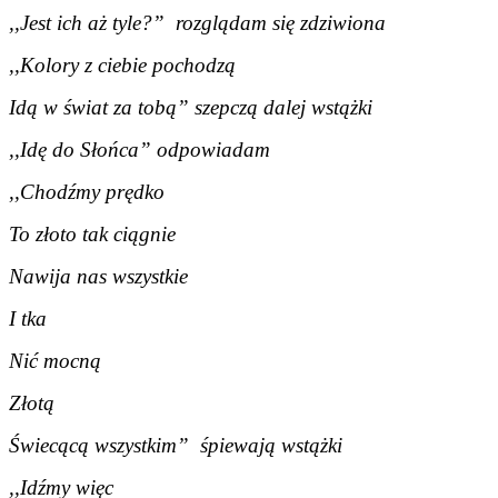
,,Jest ich aż tyle?” rozglądam się zdziwiona
,,Kolory z ciebie pochodzą
Idą w świat za tobą” szepczą dalej wstążki
,,Idę do Słońca” odpowiadam
,,Chodźmy prędko
To złoto tak ciągnie
Nawija nas wszystkie
I tka
Nić mocną
Złotą
Świecącą wszystkim” śpiewają wstążki
,,Idźmy więc