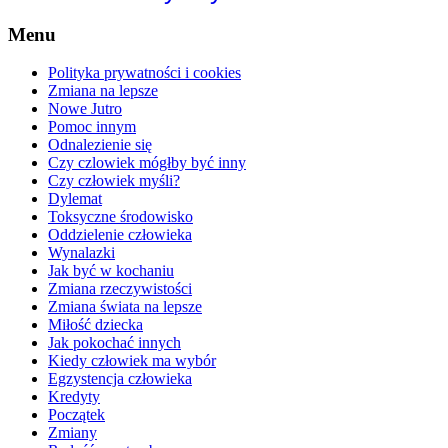
Menu
Polityka prywatności i cookies
Zmiana na lepsze
Nowe Jutro
Pomoc innym
Odnalezienie się
Czy czlowiek mógłby być inny
Czy człowiek myśli?
Dylemat
Toksyczne środowisko
Oddzielenie człowieka
Wynalazki
Jak być w kochaniu
Zmiana rzeczywistości
Zmiana świata na lepsze
Miłość dziecka
Jak pokochać innych
Kiedy człowiek ma wybór
Egzystencja człowieka
Kredyty
Początek
Zmiany