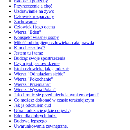
Radość a potrzeby
Przyrzeczenie a chęć
Uzdrawianie na żywo
Człowiek rozpaczony
Zachowanie
Człowiek i jego ocena
Wiersz "Eden"
Konspekt własnej osoby
Miłość od drugiego człowieka- cała prawda
Kim chcesz być?
Jestem tu i teraz
Budząc swoje spostrzeżenia
Czym jest jasnowidzenie
Istota człowieka jak ją odczuć
Wiersz "Odnalazłam siebie"
Wiersz "Pokochanie"
Wiersz "Przemiana"
Wiersz "Wyspa Polan"
Jak chronić się przed niechcianymi emocjami?
Co możesz dokonać w czasie teraźniejszym
Jak ja odczułem cud
Góra i odczucie gdzie co jest :)
Eden dla dobrych ludzi
Budowa lepszego
Uwarunkowania zewnętrzne.