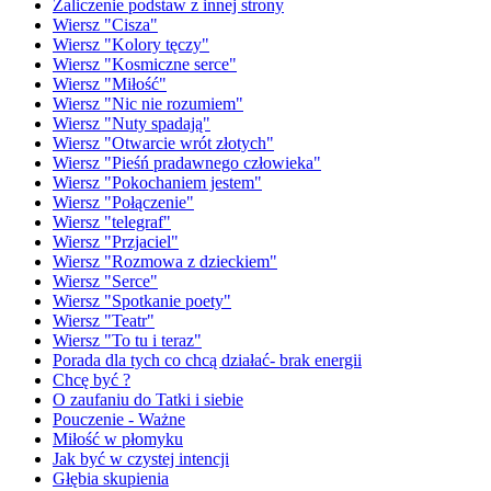
Zaliczenie podstaw z innej strony
Wiersz "Cisza"
Wiersz "Kolory tęczy"
Wiersz "Kosmiczne serce"
Wiersz "Miłość"
Wiersz "Nic nie rozumiem"
Wiersz "Nuty spadają"
Wiersz "Otwarcie wrót złotych"
Wiersz "Pieśń pradawnego człowieka"
Wiersz "Pokochaniem jestem"
Wiersz "Połączenie"
Wiersz "telegraf"
Wiersz "Przjaciel"
Wiersz "Rozmowa z dzieckiem"
Wiersz "Serce"
Wiersz "Spotkanie poety"
Wiersz "Teatr"
Wiersz "To tu i teraz"
Porada dla tych co chcą działać- brak energii
Chcę być ?
O zaufaniu do Tatki i siebie
Pouczenie - Ważne
Miłość w płomyku
Jak być w czystej intencji
Głębia skupienia