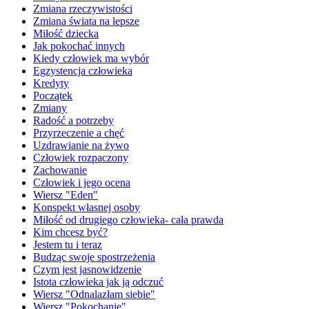
Zmiana rzeczywistości
Zmiana świata na lepsze
Miłość dziecka
Jak pokochać innych
Kiedy człowiek ma wybór
Egzystencja człowieka
Kredyty
Początek
Zmiany
Radość a potrzeby
Przyrzeczenie a chęć
Uzdrawianie na żywo
Człowiek rozpaczony
Zachowanie
Człowiek i jego ocena
Wiersz "Eden"
Konspekt własnej osoby
Miłość od drugiego człowieka- cała prawda
Kim chcesz być?
Jestem tu i teraz
Budząc swoje spostrzeżenia
Czym jest jasnowidzenie
Istota człowieka jak ją odczuć
Wiersz "Odnalazłam siebie"
Wiersz "Pokochanie"