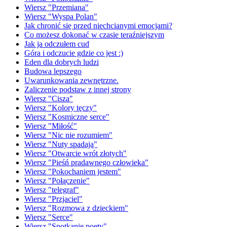
Wiersz "Przemiana"
Wiersz "Wyspa Polan"
Jak chronić się przed niechcianymi emocjami?
Co możesz dokonać w czasie teraźniejszym
Jak ja odczułem cud
Góra i odczucie gdzie co jest :)
Eden dla dobrych ludzi
Budowa lepszego
Uwarunkowania zewnętrzne.
Zaliczenie podstaw z innej strony
Wiersz "Cisza"
Wiersz "Kolory tęczy"
Wiersz "Kosmiczne serce"
Wiersz "Miłość"
Wiersz "Nic nie rozumiem"
Wiersz "Nuty spadają"
Wiersz "Otwarcie wrót złotych"
Wiersz "Pieśń pradawnego człowieka"
Wiersz "Pokochaniem jestem"
Wiersz "Połączenie"
Wiersz "telegraf"
Wiersz "Przjaciel"
Wiersz "Rozmowa z dzieckiem"
Wiersz "Serce"
Wiersz "Spotkanie poety"