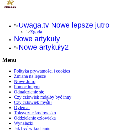
Uwaga.tv Nowe lepsze jutro
">
">
Zgoda
Nowe artykuły
Nowe artykuły2
">
Menu
Polityka prywatności i cookies
Zmiana na lepsze
Nowe Jutro
Pomoc innym
Odnalezienie się
Czy czlowiek mógłby być inny
Czy człowiek myśli?
Dylemat
Toksyczne środowisko
Oddzielenie człowieka
Wynalazki
Jak być w kochaniu