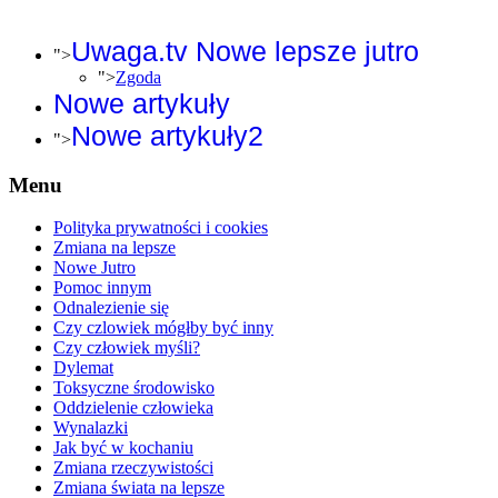
Uwaga.tv Nowe lepsze jutro
">
">
Zgoda
Nowe artykuły
Nowe artykuły2
">
Menu
Polityka prywatności i cookies
Zmiana na lepsze
Nowe Jutro
Pomoc innym
Odnalezienie się
Czy czlowiek mógłby być inny
Czy człowiek myśli?
Dylemat
Toksyczne środowisko
Oddzielenie człowieka
Wynalazki
Jak być w kochaniu
Zmiana rzeczywistości
Zmiana świata na lepsze