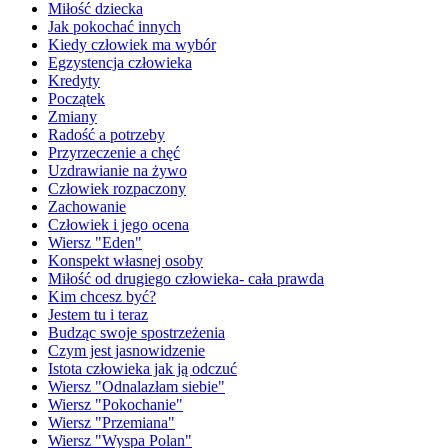
Miłość dziecka
Jak pokochać innych
Kiedy człowiek ma wybór
Egzystencja człowieka
Kredyty
Początek
Zmiany
Radość a potrzeby
Przyrzeczenie a chęć
Uzdrawianie na żywo
Człowiek rozpaczony
Zachowanie
Człowiek i jego ocena
Wiersz "Eden"
Konspekt własnej osoby
Miłość od drugiego człowieka- cała prawda
Kim chcesz być?
Jestem tu i teraz
Budząc swoje spostrzeżenia
Czym jest jasnowidzenie
Istota człowieka jak ją odczuć
Wiersz "Odnalazłam siebie"
Wiersz "Pokochanie"
Wiersz "Przemiana"
Wiersz "Wyspa Polan"