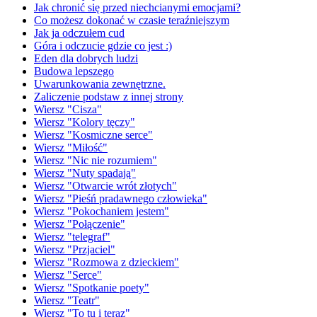
Jak chronić się przed niechcianymi emocjami?
Co możesz dokonać w czasie teraźniejszym
Jak ja odczułem cud
Góra i odczucie gdzie co jest :)
Eden dla dobrych ludzi
Budowa lepszego
Uwarunkowania zewnętrzne.
Zaliczenie podstaw z innej strony
Wiersz "Cisza"
Wiersz "Kolory tęczy"
Wiersz "Kosmiczne serce"
Wiersz "Miłość"
Wiersz "Nic nie rozumiem"
Wiersz "Nuty spadają"
Wiersz "Otwarcie wrót złotych"
Wiersz "Pieśń pradawnego człowieka"
Wiersz "Pokochaniem jestem"
Wiersz "Połączenie"
Wiersz "telegraf"
Wiersz "Przjaciel"
Wiersz "Rozmowa z dzieckiem"
Wiersz "Serce"
Wiersz "Spotkanie poety"
Wiersz "Teatr"
Wiersz "To tu i teraz"